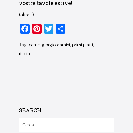
vostre tavole estive!
(altro…)
Facebook
Pinterest
Twitter
Condividi
Tag:
carne
,
giorgio damini
,
primi piatti
,
ricette
SEARCH