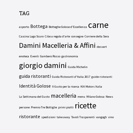
TAG
carne
Bottega
asporto
Botteghe Golose d'Eccellenza
Cascina Lago Scuro
Cibo a regola d'arte
consegne
Corriere della Sera
Damini Macelleria & Affini
dessert
enoteca
Eventi
Gambero Rosso
gastronomia
giorgio damini
Guida Michelin
guida ristoranti
Guida Ristoranti d'Italia 2017
guide ristoranti
Identità Golose
Il Gusto per la ricerca
KIA Motors Italia
macelleria
La Settimana del Gusto
menu
Milano Golosa
News
ricette
persone
Premio Tre Bottiglie
primi piatti
ristorante
spedizioni
take away
Tavoli Trasparenti
vangogh
vino