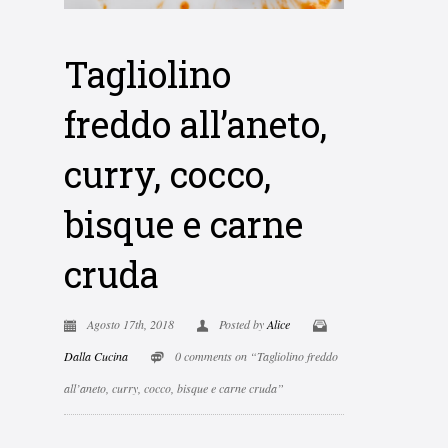
Tagliolino
freddo all’aneto,
curry, cocco,
bisque e carne
cruda
Agosto 17th, 2018
Posted by
Alice
Dalla Cucina
0 comments on “Tagliolino freddo
all’aneto, curry, cocco, bisque e carne cruda”