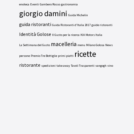
enoteca
Eventi
Gambero Rosso
gastronomia
giorgio damini
Guida Michelin
guida ristoranti
Guida Ristoranti d'Italia 2017
guide ristoranti
Identità Golose
Il Gusto per la ricerca
KIA Motors Italia
macelleria
La Settimana del Gusto
menu
Milano Golosa
News
ricette
persone
Premio Tre Bottiglie
primi piatti
ristorante
spedizioni
take away
Tavoli Trasparenti
vangogh
vino