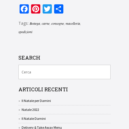
Facebook
Pinterest
Twitter
Condividi
Tags:
Bottega
,
carne
,
consegne
,
macelleria
,
spedizioni
SEARCH
ARTICOLI RECENTI
Il Natale per Damini
Natale 2022
Il Natale Damini
Delivery & Take Away Menu