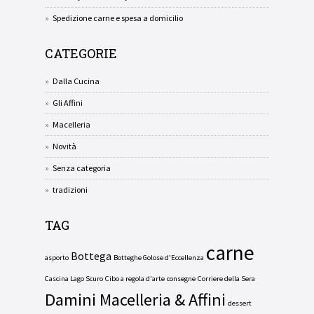
Spedizione carne e spesa a domicilio
CATEGORIE
Dalla Cucina
Gli Affini
Macelleria
Novità
Senza categoria
tradizioni
TAG
carne
Bottega
asporto
Botteghe Golose d'Eccellenza
Cascina Lago Scuro
Cibo a regola d'arte
consegne
Corriere della Sera
Damini Macelleria & Affini
dessert