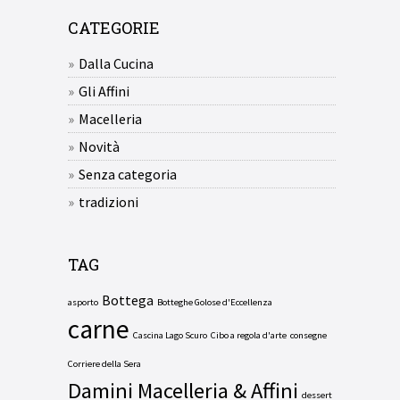
CATEGORIE
Dalla Cucina
Gli Affini
Macelleria
Novità
Senza categoria
tradizioni
TAG
Bottega
asporto
Botteghe Golose d'Eccellenza
carne
Cascina Lago Scuro
Cibo a regola d'arte
consegne
Corriere della Sera
Damini Macelleria & Affini
dessert