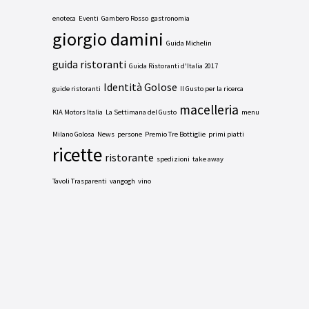
enoteca
Eventi
Gambero Rosso
gastronomia
giorgio damini
Guida Michelin
guida ristoranti
Guida Ristoranti d'Italia 2017
Identità Golose
guide ristoranti
Il Gusto per la ricerca
macelleria
KIA Motors Italia
La Settimana del Gusto
menu
Milano Golosa
News
persone
Premio Tre Bottiglie
primi piatti
ricette
ristorante
spedizioni
take away
Tavoli Trasparenti
vangogh
vino