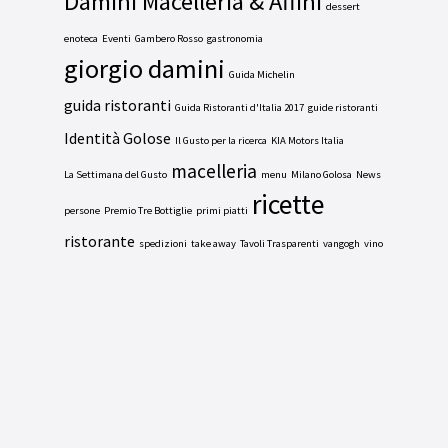
Damini Macelleria & Affini
dessert
enoteca
Eventi
Gambero Rosso
gastronomia
giorgio damini
Guida Michelin
guida ristoranti
Guida Ristoranti d'Italia 2017
guide ristoranti
Identità Golose
Il Gusto per la ricerca
KIA Motors Italia
macelleria
La Settimana del Gusto
menu
Milano Golosa
News
ricette
persone
Premio Tre Bottiglie
primi piatti
ristorante
spedizioni
take away
Tavoli Trasparenti
vangogh
vino