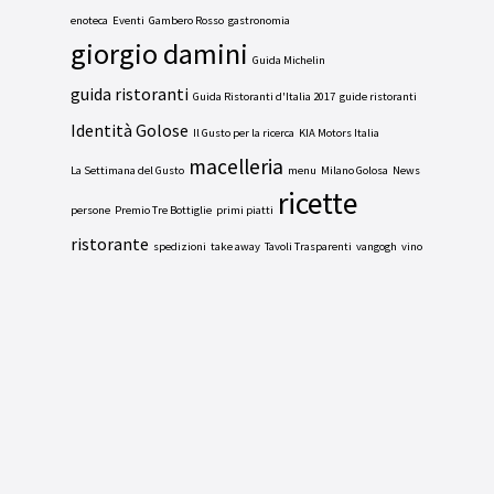
enoteca
Eventi
Gambero Rosso
gastronomia
giorgio damini
Guida Michelin
guida ristoranti
Guida Ristoranti d'Italia 2017
guide ristoranti
Identità Golose
Il Gusto per la ricerca
KIA Motors Italia
macelleria
La Settimana del Gusto
menu
Milano Golosa
News
ricette
persone
Premio Tre Bottiglie
primi piatti
ristorante
spedizioni
take away
Tavoli Trasparenti
vangogh
vino