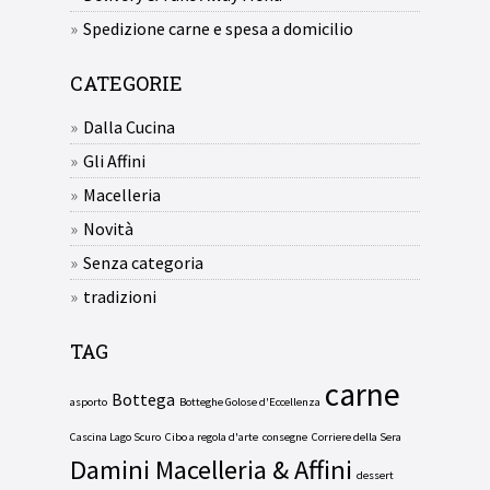
Spedizione carne e spesa a domicilio
CATEGORIE
Dalla Cucina
Gli Affini
Macelleria
Novità
Senza categoria
tradizioni
TAG
carne
Bottega
asporto
Botteghe Golose d'Eccellenza
Cascina Lago Scuro
Cibo a regola d'arte
consegne
Corriere della Sera
Damini Macelleria & Affini
dessert