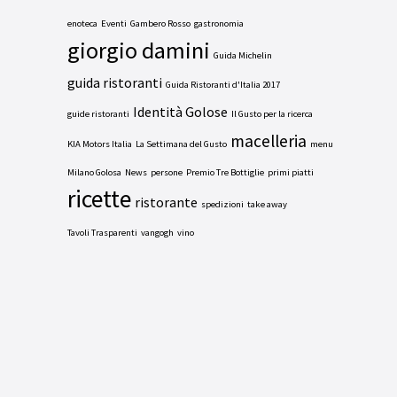
enoteca
Eventi
Gambero Rosso
gastronomia
giorgio damini
Guida Michelin
guida ristoranti
Guida Ristoranti d'Italia 2017
Identità Golose
guide ristoranti
Il Gusto per la ricerca
macelleria
KIA Motors Italia
La Settimana del Gusto
menu
Milano Golosa
News
persone
Premio Tre Bottiglie
primi piatti
ricette
ristorante
spedizioni
take away
Tavoli Trasparenti
vangogh
vino