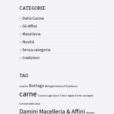
CATEGORIE
Dalla Cucina
Gli Affini
Macelleria
Novità
Senza categoria
tradizioni
TAG
Bottega
asporto
Botteghe Golose d'Eccellenza
carne
Cascina Lago Scuro
Cibo a regola d'arte
consegne
Corriere della Sera
Damini Macelleria & Affini
dessert