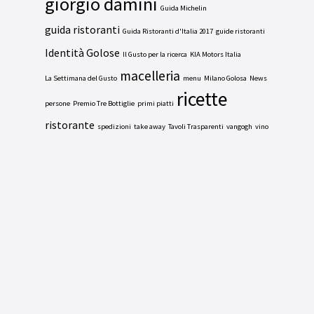
giorgio damini
Guida Michelin
guida ristoranti
Guida Ristoranti d'Italia 2017
guide ristoranti
Identità Golose
Il Gusto per la ricerca
KIA Motors Italia
macelleria
La Settimana del Gusto
menu
Milano Golosa
News
ricette
persone
Premio Tre Bottiglie
primi piatti
ristorante
spedizioni
take away
Tavoli Trasparenti
vangogh
vino