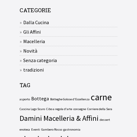
CATEGORIE
Dalla Cucina
Gli Affini
Macelleria
Novità
Senza categoria
tradizioni
TAG
carne
Bottega
asporto
Botteghe Golose d'Eccellenza
Cascina Lago Scuro
Cibo a regola d'arte
consegne
Corriere della Sera
Damini Macelleria & Affini
dessert
enoteca
Eventi
Gambero Rosso
gastronomia