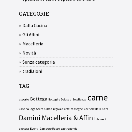
CATEGORIE
Dalla Cucina
Gli Affini
Macelleria
Novità
Senza categoria
tradizioni
TAG
carne
Bottega
asporto
Botteghe Golose d'Eccellenza
Cascina Lago Scuro
Cibo a regola d'arte
consegne
Corriere della Sera
Damini Macelleria & Affini
dessert
enoteca
Eventi
Gambero Rosso
gastronomia