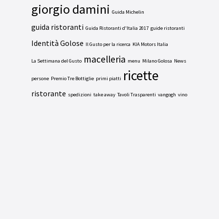
giorgio damini
Guida Michelin
guida ristoranti
Guida Ristoranti d'Italia 2017
guide ristoranti
Identità Golose
Il Gusto per la ricerca
KIA Motors Italia
macelleria
La Settimana del Gusto
menu
Milano Golosa
News
ricette
persone
Premio Tre Bottiglie
primi piatti
ristorante
spedizioni
take away
Tavoli Trasparenti
vangogh
vino