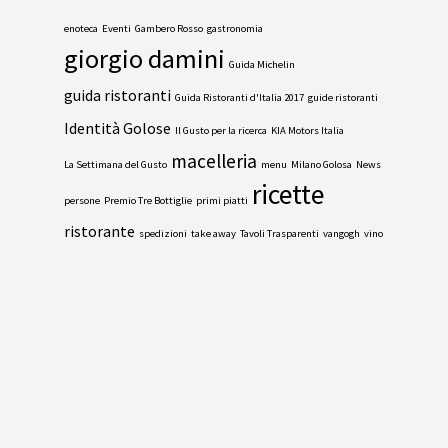
enoteca
Eventi
Gambero Rosso
gastronomia
giorgio damini
Guida Michelin
guida ristoranti
Guida Ristoranti d'Italia 2017
guide ristoranti
Identità Golose
Il Gusto per la ricerca
KIA Motors Italia
macelleria
La Settimana del Gusto
menu
Milano Golosa
News
ricette
persone
Premio Tre Bottiglie
primi piatti
ristorante
spedizioni
take away
Tavoli Trasparenti
vangogh
vino