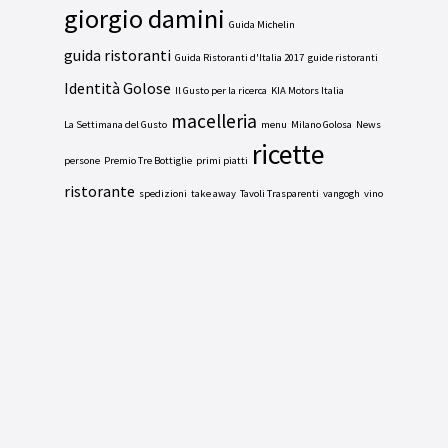
giorgio damini
Guida Michelin
guida ristoranti
Guida Ristoranti d'Italia 2017
guide ristoranti
Identità Golose
Il Gusto per la ricerca
KIA Motors Italia
macelleria
La Settimana del Gusto
menu
Milano Golosa
News
ricette
persone
Premio Tre Bottiglie
primi piatti
ristorante
spedizioni
take away
Tavoli Trasparenti
vangogh
vino