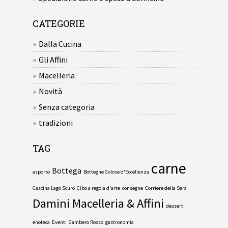
CATEGORIE
Dalla Cucina
Gli Affini
Macelleria
Novità
Senza categoria
tradizioni
TAG
carne
Bottega
asporto
Botteghe Golose d'Eccellenza
Cascina Lago Scuro
Cibo a regola d'arte
consegne
Corriere della Sera
Damini Macelleria & Affini
dessert
enoteca
Eventi
Gambero Rosso
gastronomia