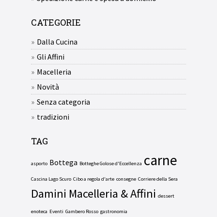
CATEGORIE
Dalla Cucina
Gli Affini
Macelleria
Novità
Senza categoria
tradizioni
TAG
carne
Bottega
asporto
Botteghe Golose d'Eccellenza
Cascina Lago Scuro
Cibo a regola d'arte
consegne
Corriere della Sera
Damini Macelleria & Affini
dessert
enoteca
Eventi
Gambero Rosso
gastronomia