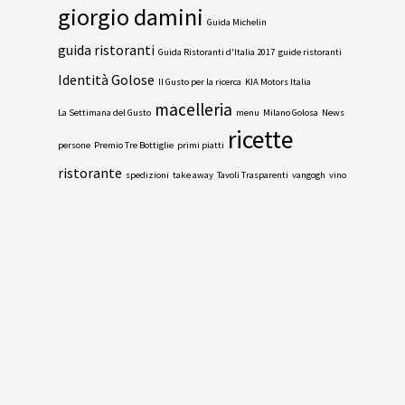
giorgio damini
Guida Michelin
guida ristoranti
Guida Ristoranti d'Italia 2017
guide ristoranti
Identità Golose
Il Gusto per la ricerca
KIA Motors Italia
macelleria
La Settimana del Gusto
menu
Milano Golosa
News
ricette
persone
Premio Tre Bottiglie
primi piatti
ristorante
spedizioni
take away
Tavoli Trasparenti
vangogh
vino