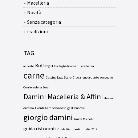
Macelleria
Novità
Senza categoria
tradizioni
TAG
Bottega
asporto
Botteghe Golose d'Eccellenza
carne
Cascina Lago Scuro
Cibo a regola d'arte
consegne
Corriere della Sera
Damini Macelleria & Affini
dessert
enoteca
Eventi
Gambero Rosso
gastronomia
giorgio damini
Guida Michelin
guida ristoranti
Guida Ristoranti d'Italia 2017