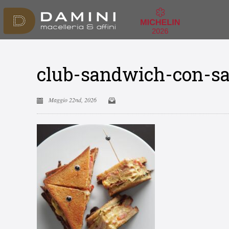
club-sandwich-con-sa
Maggio 22nd, 2026