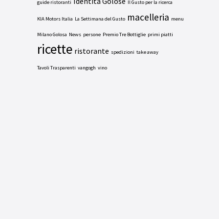
Identità Golose
guide ristoranti
Il Gusto per la ricerca
macelleria
KIA Motors Italia
La Settimana del Gusto
menu
Milano Golosa
News
persone
Premio Tre Bottiglie
primi piatti
ricette
ristorante
spedizioni
take away
Tavoli Trasparenti
vangogh
vino
ORARI