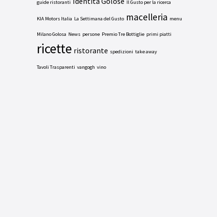
Identità Golose
guide ristoranti
Il Gusto per la ricerca
macelleria
KIA Motors Italia
La Settimana del Gusto
menu
Milano Golosa
News
persone
Premio Tre Bottiglie
primi piatti
ricette
ristorante
spedizioni
take away
Tavoli Trasparenti
vangogh
vino
ORARI