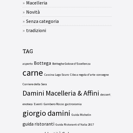
Macelleria
Novità
Senza categoria
tradizioni
TAG
Bottega
asporto
Botteghe Golose d'Eccellenza
carne
Cascina Lago Scuro
Cibo a regola d'arte
consegne
Corriere della Sera
Damini Macelleria & Affini
dessert
enoteca
Eventi
Gambero Rosso
gastronomia
giorgio damini
Guida Michelin
guida ristoranti
Guida Ristoranti d'Italia 2017